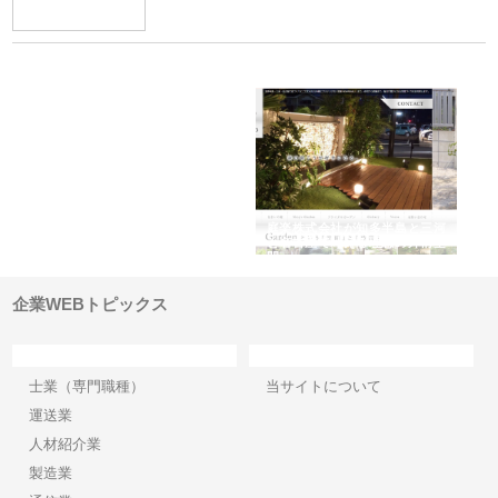
ｎｙ
株式会社アセットイノベーショ
庭楽株式会社が知多半島と三河
株
でき
ンのワンルーム投資で始める資
と名古屋で叶える理想の外構空
で
産形成と老後準備
間
企業WEBトピックス
カテゴリー
サイト情報
士業（専門職種）
当サイトについて
運送業
人材紹介業
製造業